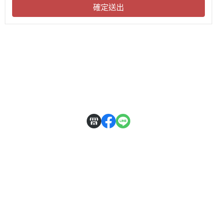
確定送出
關於
全部商品
付款方式說明
隱私權條款