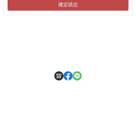
確定送出
關於
全部商品
付款方式說明
隱私權條款