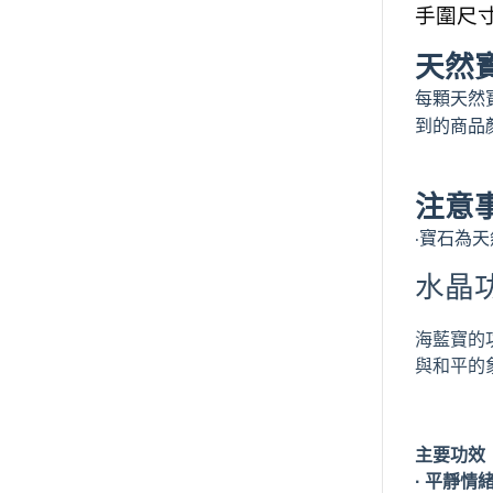
手圍尺寸
天然
每顆天然
到的商品
注意
寶石為天
‧
水晶
海
藍寶的
與和平的
主要功效
·
平靜情