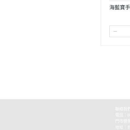
海藍寶
關於
全部商品
付款方式說明
隱私權
聯絡我們
訂單查詢
寄送方式說明
部落格
訂單相關說明
售後服務說明
聯絡我
電話：(0
門市營業
地址：台