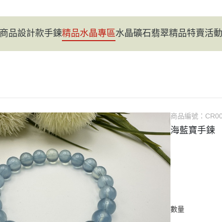
商品
設計款手鍊
精品水晶專區
水晶礦石
翡翠精品
特賣活
商品編號：
CR0
海藍寶手鍊
數量