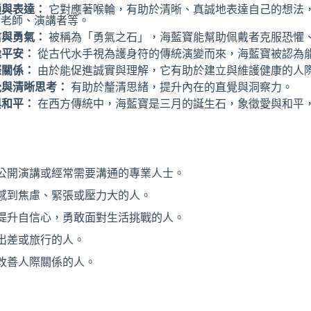
通與表達：
它對應著喉輪，有助於清晰、真誠地表達自己的想法
如老師、演講者等。
信與勇氣：
被稱為「勇氣之石」，海藍寶能幫助佩戴者克服恐懼
途平安：
從古代水手視為護身符的傳統演變而來，海藍寶被認為
際關係：
由於能促進誠實與理解，它有助於建立與維護健康的人
覺與清晰思考：
有助於釐清思緒，提升內在的直覺與洞察力。
與和平：
在西方傳統中，海藍寶是三月的誕生石，象徵愛與和平
公開演講或經常需要溝通的專業人士。
感到焦慮、緊張或壓力大的人。
提升自信心，勇敢面對生活挑戰的人。
出差或旅行的人。
改善人際關係的人。