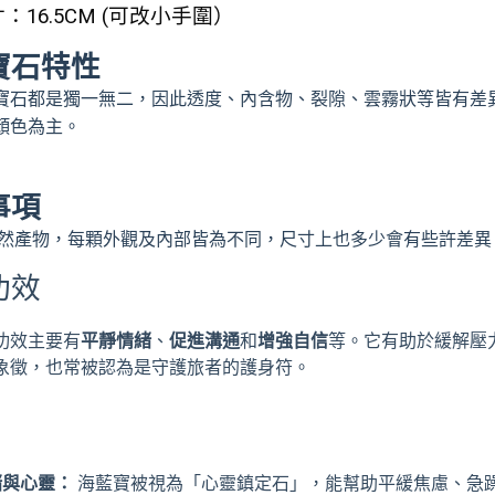
：16.5CM (可改小手圍）
寶石特性
寶石都是獨一無二，因此透度、內含物、裂隙、雲霧狀等皆有差
顏色為主。
事項
然產物，每顆外觀及內部皆為不同，尺寸上也多少會有些許差異
功效
功效主要有
平靜情緒
、
促進溝通
和
增強自信
等
。它有助於緩解壓
象徵，也常被認為是守護旅者的護身符。
緒與心靈：
海藍寶被視為「心靈鎮定石」，能幫助平緩焦慮、急