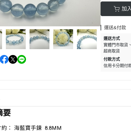
加
運送&付款
運送方式
實體門市取貨
超商取貨
付款方式
信用卡分期付
情
摘要
約： 海藍寶手鍊 8.8MM