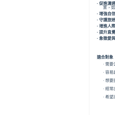
·
促進溝
業，
·
增強自
·
守護旅
·
增進人
·
提升直
·
象徵愛
適合對象
·
需要
·
容易
·
想要
·
經常
·
希望