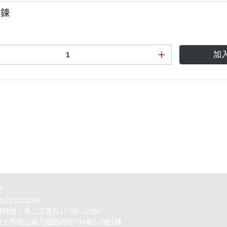
手鍊
加
條款
們
2)27422066
時間：周二至周日17:00~22:00
北市松山區八德路四段709巷2-2號1樓